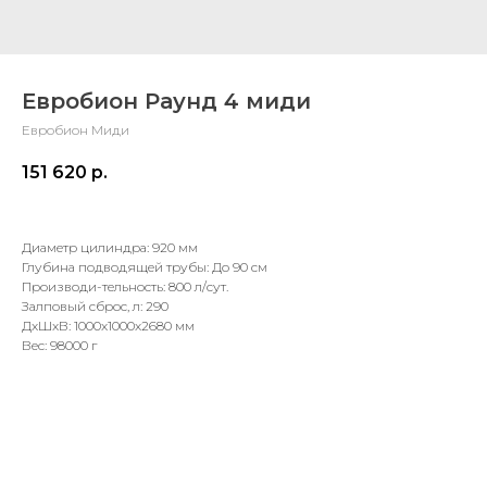
Евробион Раунд 4 миди
Евробион Миди
151 620
р.
Диаметр цилиндра: 920 мм
Глубина подводящей трубы: До 90 см
Производи-тельность: 800 л/сут.
Залповый сброс, л: 290
ДxШxВ: 1000x1000x2680 мм
Вес: 98000 г