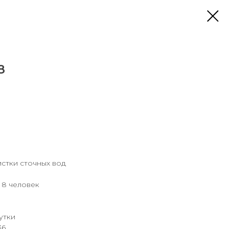
8
стки сточных вод
 8 человек
утки
36