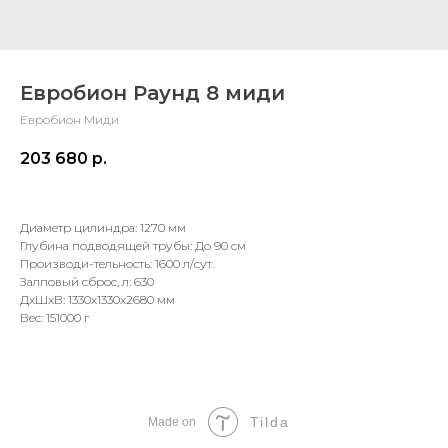
Евробион Раунд 8 миди
Евробион Миди
203 680
р.
Диаметр цилиндра: 1270 мм
Глубина подводящей трубы: До 90 см
Производи-тельность: 1600 л/сут.
Залповый сброс, л: 630
ДxШxВ: 1330x1330x2680 мм
Вес: 151000 г
Tilda
Made on