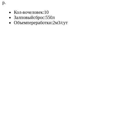
р.
Кол-вочеловек:10
Залповыйсброс:550л
Объемпереработки:2м3/сут