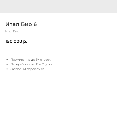
Итал Био 6
Итал Био
150 000
р.
Проживание до 6 человек
Переработка до 1,1 м³/сутки
Залповый сброс 350 л